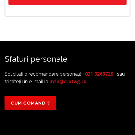
Sfaturi personale
021 3263720
Solicitați o recomandare personală +
sau
info@crotag.ro
trimiteți un e-mail la
CUM COMAND ?