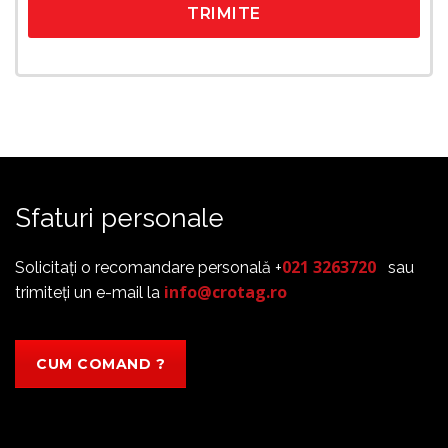
Sfaturi personale
021 3263720
Solicitați o recomandare personală +
sau
info@crotag.ro
trimiteți un e-mail la
CUM COMAND ?